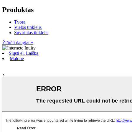
Produktas
Tvora
Vielos tinklelis
Suvirintas tinklelis
Žiūrėti daugiau+
Siųsti el. Laišką
Malonė
x