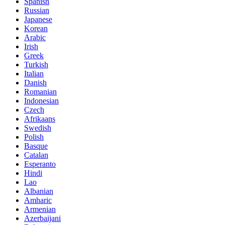
Spanish
Russian
Japanese
Korean
Arabic
Irish
Greek
Turkish
Italian
Danish
Romanian
Indonesian
Czech
Afrikaans
Swedish
Polish
Basque
Catalan
Esperanto
Hindi
Lao
Albanian
Amharic
Armenian
Azerbaijani