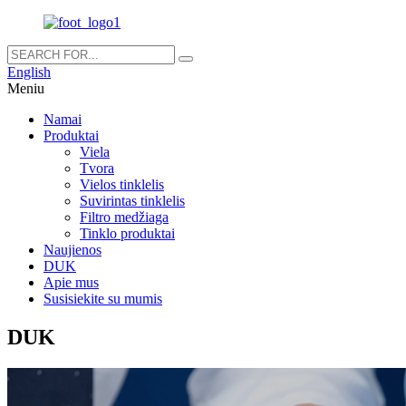
English
Meniu
Namai
Produktai
Viela
Tvora
Vielos tinklelis
Suvirintas tinklelis
Filtro medžiaga
Tinklo produktai
Naujienos
DUK
Apie mus
Susisiekite su mumis
DUK