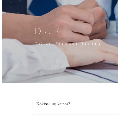
DUK
Dažnai užduodami klausimai
Kokios jūsų kainos?