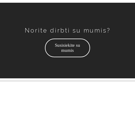
Norite dirbti su mumis?
Susisiekite su
mumis