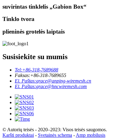
suvirintas tinklelis „Gabion Box“
Tinklo tvora
plieninės grotelės laiptais
Susisiekite su mumis
Tel:
+86-318-7689688
Faksas:
+86-318-7689655
El. Paštas:
grace@anping-wiremesh.cn
El. Paštas:
grace@hncwiremesh.com
© Autorių teisės - 2020–2023: Visos teisės saugomos.
Karšti produktai
-
Svetainės schema
-
Amp mobilusis