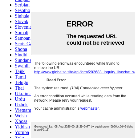
Serbian
Sesotho
Sinhala
Slovak
Slovenian
Somali
Samoan
Scots Gaelic
Shona
Sindhi
Sundanese
Swahili
Tajik
Tamil
Telugu
Thai
Ukrainian
Urdu
Uzbek
Vietnamese
Welsh
Xhosa
Yiddish
Yoruba
Zulu