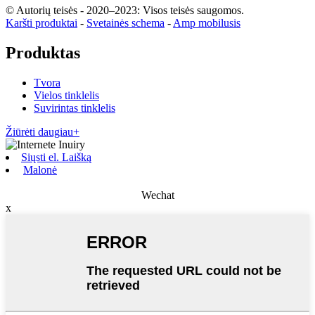
© Autorių teisės - 2020–2023: Visos teisės saugomos.
Karšti produktai
-
Svetainės schema
-
Amp mobilusis
Produktas
Tvora
Vielos tinklelis
Suvirintas tinklelis
Žiūrėti daugiau+
Siųsti el. Laišką
Malonė
Wechat
x