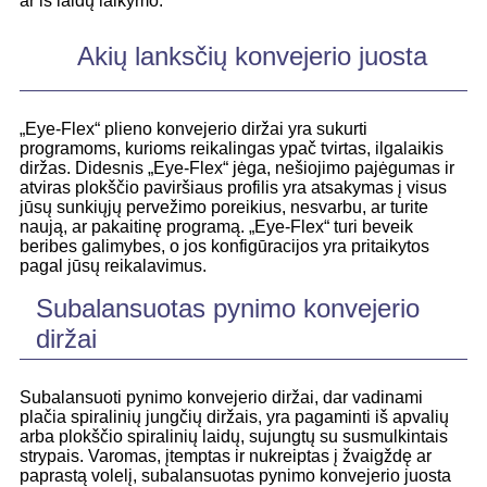
ar iš laidų laikymo.
Akių lanksčių konvejerio juosta
„Eye-Flex“ plieno konvejerio diržai yra sukurti
programoms, kurioms reikalingas ypač tvirtas, ilgalaikis
diržas. Didesnis „Eye-Flex“ jėga, nešiojimo pajėgumas ir
atviras plokščio paviršiaus profilis yra atsakymas į visus
jūsų sunkiųjų pervežimo poreikius, nesvarbu, ar turite
naują, ar pakaitinę programą. „Eye-Flex“ turi beveik
beribes galimybes, o jos konfigūracijos yra pritaikytos
pagal jūsų reikalavimus.
Subalansuotas pynimo konvejerio
diržai
Subalansuoti pynimo konvejerio diržai, dar vadinami
plačia spiralinių jungčių diržais, yra pagaminti iš apvalių
arba plokščio spiralinių laidų, sujungtų su susmulkintais
strypais. Varomas, įtemptas ir nukreiptas į žvaigždę ar
paprastą volelį, subalansuotas pynimo konvejerio juosta