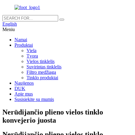
English
Meniu
Namai
Produktai
Viela
Tvora
Vielos tinklelis
Suvirintas tinklelis
Filtro medžiaga
Tinklo produktai
Naujienos
DUK
Apie mus
Susisiekite su mumis
Nerūdijančio plieno vielos tinklo
konvejerio juosta
Nerūdijančio plieno vielos tinklo