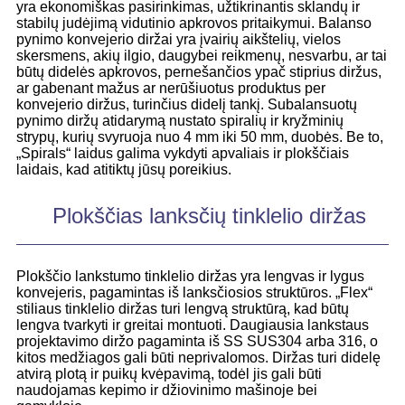
yra ekonomiškas pasirinkimas, užtikrinantis sklandų ir
stabilų judėjimą vidutinio apkrovos pritaikymui. Balanso
pynimo konvejerio diržai yra įvairių aikštelių, vielos
skersmens, akių ilgio, daugybei reikmenų, nesvarbu, ar tai
būtų didelės apkrovos, pernešančios ypač stiprius diržus,
ar gabenant mažus ar nerūšiuotus produktus per
konvejerio diržus, turinčius didelį tankį. Subalansuotų
pynimo diržų atidarymą nustato spiralių ir kryžminių
strypų, kurių svyruoja nuo 4 mm iki 50 mm, duobės. Be to,
„Spirals“ laidus galima vykdyti apvaliais ir plokščiais
laidais, kad atitiktų jūsų poreikius.
Plokščias lanksčių tinklelio diržas
Plokščio lankstumo tinklelio diržas yra lengvas ir lygus
konvejeris, pagamintas iš lanksčiosios struktūros. „Flex“
stiliaus tinklelio diržas turi lengvą struktūrą, kad būtų
lengva tvarkyti ir greitai montuoti. Daugiausia lankstaus
projektavimo diržo pagaminta iš SS SUS304 arba 316, o
kitos medžiagos gali būti neprivalomos. Diržas turi didelę
atvirą plotą ir puikų kvėpavimą, todėl jis gali būti
naudojamas kepimo ir džiovinimo mašinoje bei