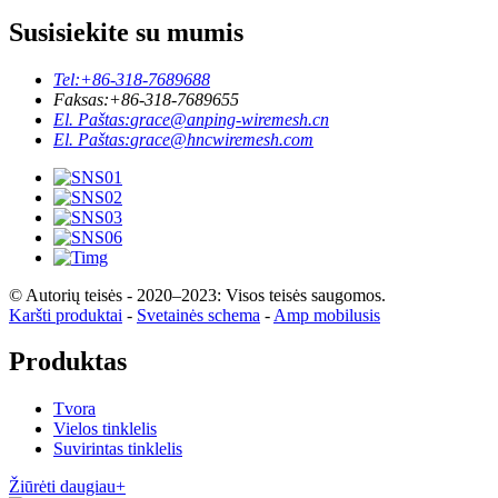
Susisiekite su mumis
Tel:
+86-318-7689688
Faksas:
+86-318-7689655
El. Paštas:
grace@anping-wiremesh.cn
El. Paštas:
grace@hncwiremesh.com
© Autorių teisės - 2020–2023: Visos teisės saugomos.
Karšti produktai
-
Svetainės schema
-
Amp mobilusis
Produktas
Tvora
Vielos tinklelis
Suvirintas tinklelis
Žiūrėti daugiau+