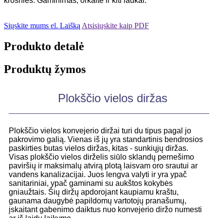
krosnies. Gaminimas, orkaitė ir kiti laukai.
Siųskite mums el. Laišką
Atsisiųskite kaip PDF
Produkto detalė
Produktų žymos
Plokščio vielos diržas
Plokščio vielos konvejerio diržai turi du tipus pagal jo
pakrovimo galią. Vienas iš jų yra standartinis bendrosios
paskirties butas vielos diržas, kitas - sunkiųjų diržas.
Visas plokščio vielos dirželis siūlo sklandų pernešimo
paviršių ir maksimalų atvirą plotą laisvam oro srautui ar
vandens kanalizacijai. Juos lengva valyti ir yra ypač
sanitariniai, ypač gaminami su aukštos kokybės
gniaužtais. Šių diržų apdorojant kaupiamu kraštu,
gaunama daugybė papildomų vartotojų pranašumų,
įskaitant gabenimo daiktus nuo konvejerio diržo numesti