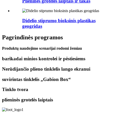
Plieninės grotelės laiptais ir takas
Didelio stiprumo bioksinis plastikas
geogridas
Pagrindinės programos
Produktų naudojimo scenarijai rodomi žemiau
barikadai minios kontrolei ir pėstiesiems
Nerūdijančio plieno tinklelis lango ekranui
suvirintas tinklelis „Gabion Box“
Tinklo tvora
plieninės grotelės laiptais