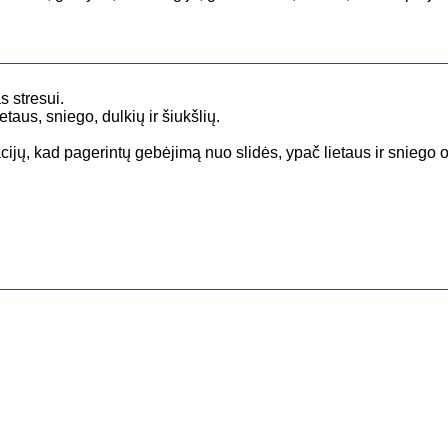
s stresui.
taus, sniego, dulkių ir šiukšlių.
acijų, kad pagerintų gebėjimą nuo slidės, ypač lietaus ir snieg