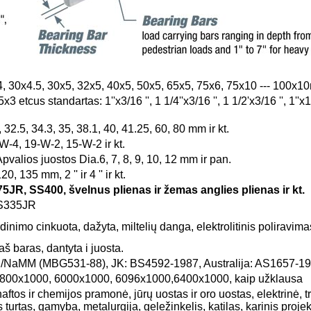
, 30x4.5, 30x5, 32x5, 40x5, 50x5, 65x5, 75x6, 75x10 --- 100x10m
s standartas: 1''x3/16 '', 1 1/4''x3/16 '', 1 1/2'x3/16 '', 1''x1/4 ', 1 1
 32.5, 34.3, 35, 38.1, 40, 41.25, 60, 80 mm ir kt.
W-4, 19-W-2, 15-W-2 ir kt.
valios juostos Dia.6, 7, 8, 9, 10, 12 mm ir pan.
, 135 mm, 2 '' ir 4 '' ir kt.
JR, SS400, švelnus plienas ir žemas anglies plienas ir kt.
.S335JR
nimo cinkuota, dažyta, miltelių danga, elektrolitinis poliravima
aš baras, dantyta i juosta.
I/NaMM (MBG531-88), JK: BS4592-1987, Australija: AS1657-1985
5800x1000, 6000x1000, 6096x1000,6400x1000, kaip užklausa
ftos ir chemijos pramonė, jūrų uostas ir oro uostas, elektrinė, 
turtas, gamyba, metalurgija, geležinkelis, katilas, karinis projek