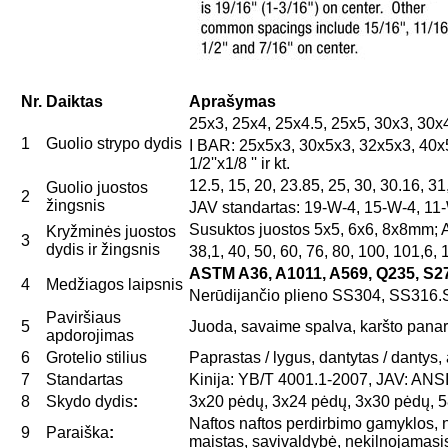
Nr.
Daiktas
Aprašymas
25x3, 25x4, 25x4.5, 25x5, 30x3, 30x4
1
Guolio strypo dydis
I BAR: 25x5x3, 30x5x3, 32x5x3, 40x5x3 etcu
1/2''x1/8 '' ir kt.
12.5, 15, 20, 23.85, 25, 30, 30.16, 31,
Guolio juostos
2
žingsnis
JAV standartas: 19-W-4, 15-W-4, 11-
Susuktos juostos 5x5, 6x6, 8x8mm; Ap
Kryžminės juostos
3
dydis ir žingsnis
38,1, 40, 50, 60, 76, 80, 100, 101,6, 120
ASTM A36, A1011, A569, Q235, S275
4
Medžiagos laipsnis
Nerūdijančio plieno SS304, SS316
Paviršiaus
5
Juoda, savaime spalva, karšto panardi
apdorojimas
6
Grotelio stilius
Paprastas / lygus, dantytas / dantys, 
7
Standartas
Kinija: YB/T 4001.1-2007, JAV: ANS
8
Skydo dydis
:
3x20 pėdų, 3x24 pėdų, 3x30 pėdų, 
Naftos naftos perdirbimo gamyklos, na
9
Paraiška
:
maistas, savivaldybė, nekilnojamasis 