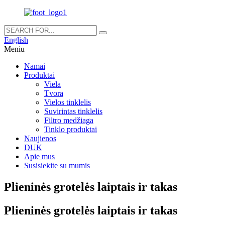
English
Meniu
Namai
Produktai
Viela
Tvora
Vielos tinklelis
Suvirintas tinklelis
Filtro medžiaga
Tinklo produktai
Naujienos
DUK
Apie mus
Susisiekite su mumis
Plieninės grotelės laiptais ir takas
Plieninės grotelės laiptais ir takas