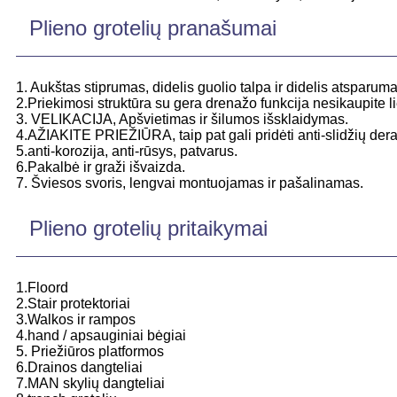
Plieno grotelių pranašumai
1. Aukštas stiprumas, didelis guolio talpa ir didelis atsparuma
2.Priekimosi struktūra su gera drenažo funkcija nesikaupite lie
3. VELIKACIJA, Apšvietimas ir šilumos išsklaidymas.
4.AŽIAKITE PRIEŽIŪRA, taip pat gali pridėti anti-slidžių der
5.anti-korozija, anti-rūsys, patvarus.
6.Pakalbė ir graži išvaizda.
7. Šviesos svoris, lengvai montuojamas ir pašalinamas.
Plieno grotelių pritaikymai
1.Floord
2.Stair protektoriai
3.Walkos ir rampos
4.hand / apsauginiai bėgiai
5. Priežiūros platformos
6.Drainos dangteliai
7.MAN skylių dangteliai