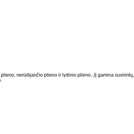
eno, nerūdijančio plieno ir lydinio plieno. Jį gamina suvirintų, s
.