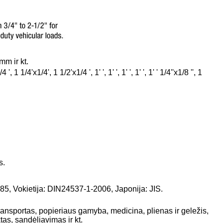
m ir kt.
/4'x1/4', 1 1/2'x1/4 ', 1' ', 1' ', 1' ', 1' ', 1' ' 1/4''x1/8 '', 1
s.
, Vokietija: DIN24537-1-2006, Japonija: JIS.
transportas, popieriaus gamyba, medicina, plienas ir geležis,
tas, sandėliavimas ir kt.