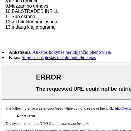
8.trench grotelių
9.Mezzanino grindys
10.BALSTRADES INFILL
11.Sun ekranai
12.architektūriniai fasadai
13.ir daug kitų programų
Ankstesnis:
Aukštos kokybės nerūdijančio plieno viela
Kitas:
Stipresnis išplėstas metalo tinklelio lapas