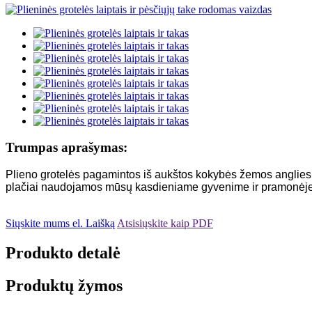
Trumpas aprašymas:
Plieno grotelės pagamintos iš aukštos kokybės žemos anglies pli
plačiai naudojamos mūsų kasdieniame gyvenime ir pramonėje
Siųskite mums el. Laišką
Atsisiųskite kaip PDF
Produkto detalė
Produktų žymos